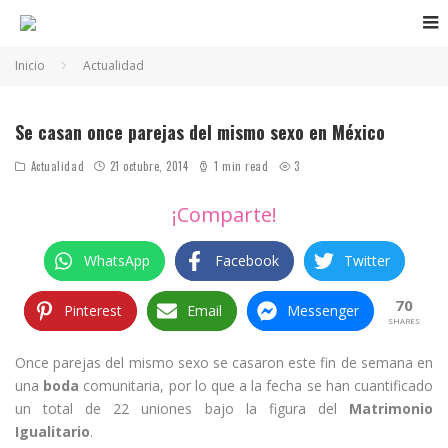
Inicio
Actualidad
Se casan once parejas del mismo sexo en México
Actualidad
21 octubre, 2014
1 min read
3
¡Comparte!
WhatsApp
Facebook
Twitter
70
Pinterest
Email
Messenger
SHARES
Once parejas del mismo sexo se casaron este fin de semana en
una
boda
comunitaria, por lo que a la fecha se han cuantificado
un total de 22 uniones bajo la figura del
Matrimonio
Igualitario
.