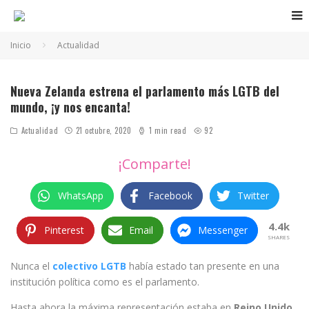
Inicio
Actualidad
Parlamento LGTB Nueva Zelanda
Nueva Zelanda estrena el parlamento más LGTB del
mundo, ¡y nos encanta!
Actualidad
21 octubre, 2020
1 min read
92
¡Comparte!
WhatsApp
Facebook
Twitter
4.4k
Pinterest
Email
Messenger
SHARES
Nunca el
colectivo LGTB
había estado tan presente en una
institución política como es el parlamento.
Hasta ahora la máxima representación estaba en
Reino Unido,