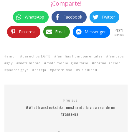
¡Comparte!
WhatsApp
Facebook
Twitter
471
Pinterest
Email
Messenger
SHARES
amor
derechos LGTB
familias homoparentales
famosos
gay
matrimonio
matrimonio igualitario
normalización
padres gays
pareja
paternidad
visibilidad
Previous
#WhatTransLooksLike, mostrando la vida real de un
transexual