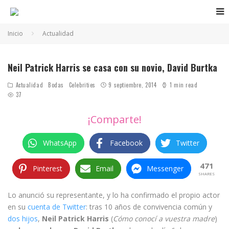
Inicio
Actualidad
Neil Patrick Harris se casa con su novio, David Burtka
Actualidad
Bodas
Celebrities
9 septiembre, 2014
1 min read
37
¡Comparte!
WhatsApp
Facebook
Twitter
471
Pinterest
Email
Messenger
SHARES
Lo anunció su representante, y lo ha confirmado el propio actor
en su
cuenta de Twitter
: tras 10 años de convivencia común y
dos hijos
,
Neil Patrick Harris
(
Cómo conocí a vuestra madre
)