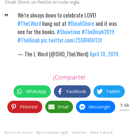
Dinah Shore; un fiestón en toda regla.
We’re always down to celebrate LOVE!
#TheLWord
hung out at
#DinahShore
and it was
one for the books.
#Showtime
#TheDinah2019
#TheDinah
pic.twitter.com/Z5SBH6H13t
— The L Word (@SHO_TheLWord)
April 10, 2019
¡Comparte!
WhatsApp
Facebook
Twitter
7.5k
Pinterest
Email
Messenger
SHARES
actores trans
personajes lgtb
series
the l word