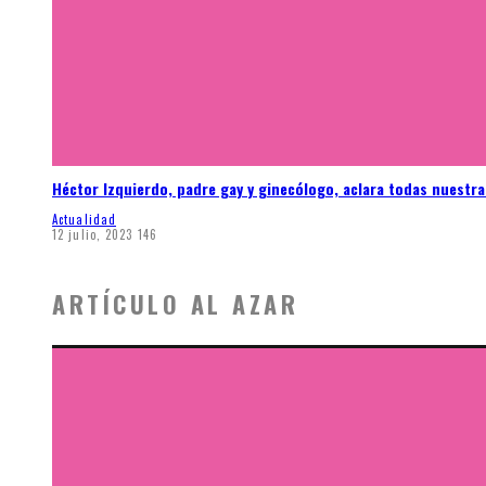
Héctor Izquierdo, padre gay y ginecólogo, aclara todas nuestr
Actualidad
12 julio, 2023
146
ARTÍCULO AL AZAR