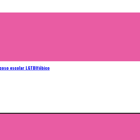
acoso escolar LGTBIfóbico