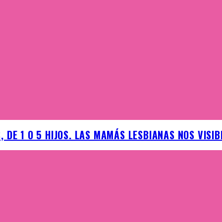
 DE 1 O 5 HIJOS. LAS MAMÁS LESBIANAS NOS VISIB