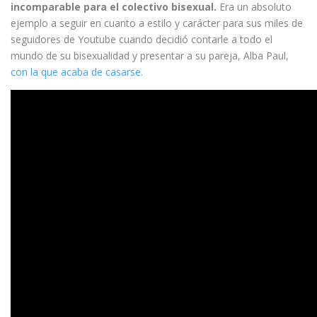
incomparable para el colectivo bisexual.
Era un absoluto
ejemplo a seguir en cuanto a estilo y carácter para sus miles de
seguidores de Youtube cuando decidió contarle a todo el
mundo de su bisexualidad y presentar a su pareja, Alba Paul,
con la que acaba de casarse.