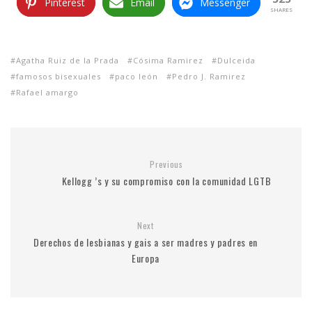
Pinterest
Email
Messenger
SHARES
Agatha Ruiz de la Prada
Cósima Ramirez
Dulceida
famosos bisexuales
paco león
Pedro J. Ramirez
Rafael amargo
Previous
Kellogg ’s y su compromiso con la comunidad LGTB
Next
Derechos de lesbianas y gais a ser madres y padres en
Europa