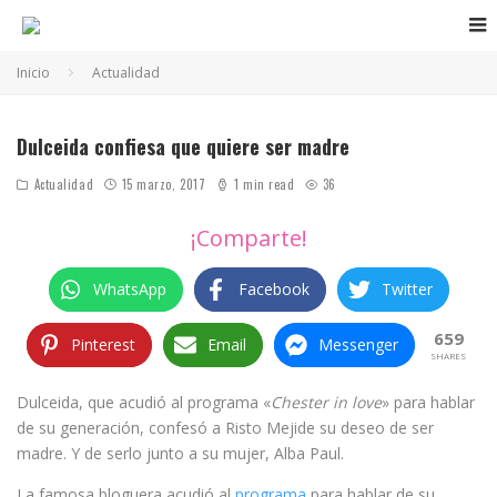
Inicio
Actualidad
Dulceida confiesa que quiere ser madre
Actualidad
15 marzo, 2017
1 min read
36
¡Comparte!
WhatsApp
Facebook
Twitter
659
Pinterest
Email
Messenger
SHARES
Dulceida, que acudió al programa «
Chester in love
» para hablar
de su generación, confesó a Risto Mejide su deseo de ser
madre. Y de serlo junto a su mujer, Alba Paul.
La famosa bloguera acudió al
programa
para hablar de su