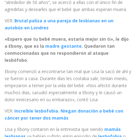
“alrededor de 50 años”, se acercó a ellas con el único fin de
agredirlas y desearles que el bebé que ambas esperan muera.
VER:
Brutal paliza a una pareja de lesbianas en un
autobús en Londres
«Espero que tu bebé muera, estaría mejor sin ti», le dijo
a Ebony, que es la
madre gestante
. Quedaron tan
conmocionadas que no respondieron al ataque
lesbófobo.
Ebony comenzó a encontrarse tan mal que Lisa la sacó de ahí y
se fueron a casa. Durante días les costaba salir, tenían miedo,
empezaron a temer por la vida del bebé. «Nos afectó durante
muchos días, sacudió especialmente a Ebony y le causó un
dolor innecesario en su embarazo», contó Lisa.
VER:
Increíble lesbofobia. Niegan donación a bebé con
cáncer por tener dos mamás
Lisa y Ebony contaron en la entrevista que siendo
mamás
lesbianas
ya habían sufrido algún episodio de
lesbofobia
o