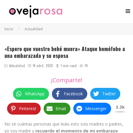
Inicio
Actualidad
Lesbofobia a embarazada
«Espero que vuestro bebé muera» Ataque homófobo a
una embarazada y su esposa
Actualidad
14 abril, 2020
1 min read
74
¡Comparte!
WhatsApp
Facebook
Twitter
3.3k
Pinterest
Email
Messenger
SHARES
No sé cuántas personas que leáis esto sois madres o padres,
yo soy madre y
recuerdo el momento de mi embarazo