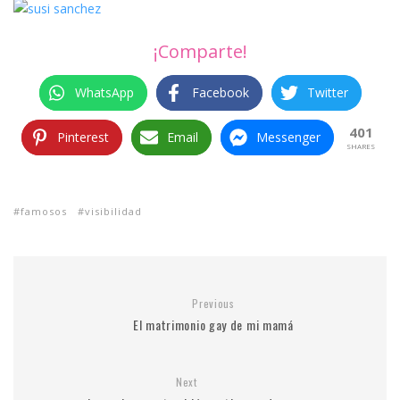
¡Comparte!
WhatsApp
Facebook
Twitter
401
Pinterest
Email
Messenger
SHARES
famosos
visibilidad
Previous
El matrimonio gay de mi mamá
Next