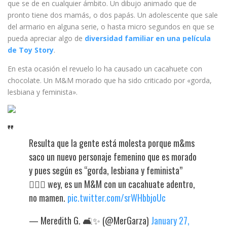
que se de en cualquier ámbito. Un dibujo animado que de
pronto tiene dos mamás, o dos papás. Un adolescente que sale
del armario en alguna serie, o hasta micro segundos en que se
pueda apreciar algo de
diversidad familiar en una película
de Toy Story
.
En esta ocasión el revuelo lo ha causado un cacahuete con
chocolate. Un M&M morado que ha sido criticado por «gorda,
lesbiana y feminista».
Resulta que la gente está molesta porque m&ms
saco un nuevo personaje femenino que es morado
y pues según es “gorda, lesbiana y feminista”
🤦🏽‍♀️ wey, es un M&M con un cacahuate adentro,
no mamen.
pic.twitter.com/srWHbbjoUc
— Meredith G. 🛋️✨ (@MerGarza)
January 27,