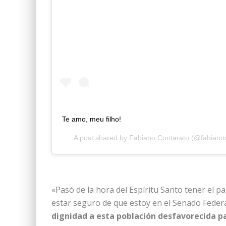
Te amo, meu filho!
A post shared by
Fabiano Contarato
(@fabianoc
«Pasó de la hora del Espíritu Santo tener el p
estar seguro de que estoy en el Senado Federa
dignidad a esta población desfavorecida para