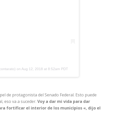
ontarato) on
Aug 12, 2018 at 8:52am PDT
apel de protagonista del Senado Federal. Esto puede
l, eso va a suceder.
Voy a dar mi vida para dar
 fortificar el interior de los municipios «, dijo el