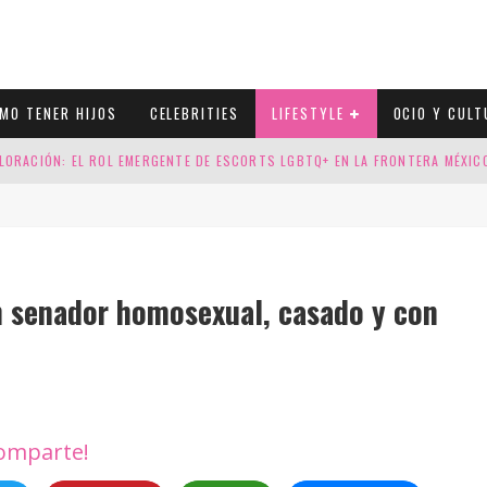
MO TENER HIJOS
CELEBRITIES
LIFESTYLE
OCIO Y CULT
LORACIÓN: EL ROL EMERGENTE DE ESCORTS LGBTQ+ EN LA FRONTERA MÉXI
ESGOS GENÉTICOS EN TU EMBARAZO
N CUATRO SELLOS QUE HONRAN LA HISTORIA LGTB
Contarato junto a su marido y uno de sus hijos
DOR DE LA NBA QUE SALIÓ DEL ARMARIO, SE CASA CON SU NOVIO
un senador homosexual, casado y con
omparte!