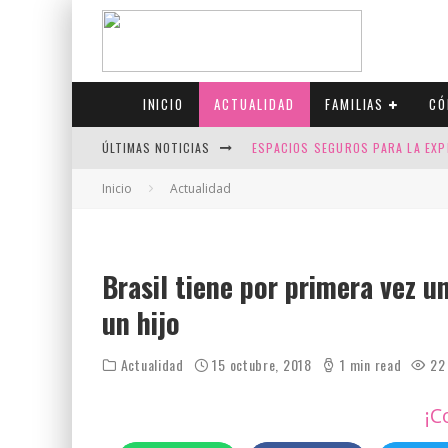
INICIO
ACTUALIDAD
FAMILIAS
CÓ
ÚLTIMAS NOTICIAS
ESPACIOS SEGUROS PARA LA EXP
FIV CON SCREENING: REDUCE RI
Inicio
Actualidad
CANADÁ CELEBRA EL ORGULLO CO
JASON COLLINS, EL PRIMER JUGA
Brasil tiene por primera vez 
un hijo
Actualidad
15 octubre, 2018
1 min read
22
¡C