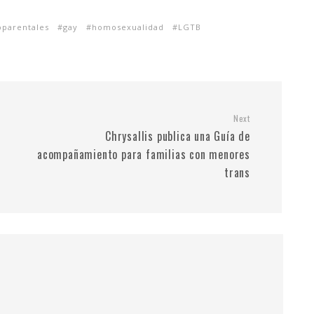
oparentales
gay
homosexualidad
LGTB
Next
Chrysallis publica una Guía de
acompañamiento para familias con menores
trans