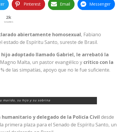
ter
Pinterest
Email
Messenger
2k
SHARES
declarado abiertamente homosexual
, Fabiano
l estado de Espíritu Santo, sureste de Brasil.
n hijo adoptado llamado Gabriel, le arrebató la
 Magno Malta, un pastor evangélico y
crítico con la
 % de las simpatías, apoyo que no le fue suficiente.
u marido, su hijo y su sobrina
 humanitario y delegado de la Policía Civil
desde
 la primera plaza para el Senado de Espíritu Santo, un