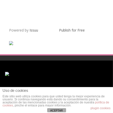
Powered by
Issuu
Publish for Free
Uso de cookies
Este sitio web utiliza cookies para que usted tenga la mejor experiencia de
usuario. Si continúa navegando está dando su consentimiento para la
aceptación de las mencionadas cookies y la aceptación de nuestra
política de
cookies
, pinche el enlace para mayor información.
POLÍTICA DE PRIVACIDAD
AVISO LEGAL
POLÍTICA DE COOKIES
plugin cookies
ACEPTAR