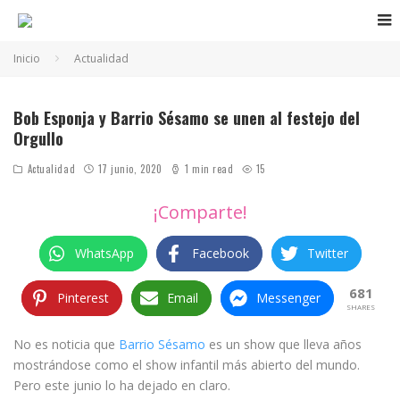
Inicio
Actualidad
Bob Esponja y Barrio Sésamo se unen al festejo del
Orgullo
Actualidad
17 junio, 2020
1 min read
15
¡Comparte!
WhatsApp
Facebook
Twitter
681
Pinterest
Email
Messenger
SHARES
No es noticia que
Barrio Sésamo
es un show que lleva años
mostrándose como el show infantil más abierto del mundo.
Pero este junio lo ha dejado en claro.