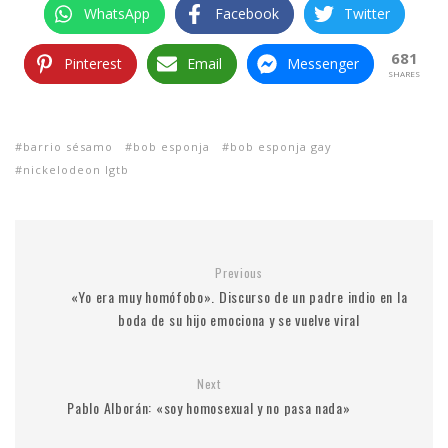
WhatsApp
Facebook
Twitter
681
Pinterest
Email
Messenger
SHARES
barrio sésamo
bob esponja
bob esponja gay
nickelodeon lgtb
Previous
«Yo era muy homófobo». Discurso de un padre indio en la
boda de su hijo emociona y se vuelve viral
Next
Pablo Alborán: «soy homosexual y no pasa nada»