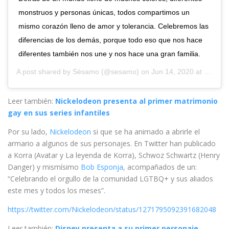
monstruos y personas únicas, todos compartimos un
mismo corazón lleno de amor y tolerancia. Celebremos las
diferencias de los demás, porque todo eso que nos hace
diferentes también nos une y nos hace una gran familia.
A post shared by
Sésamo
(@sesamo) on
Jun 14, 2020 at 8:00am PDT
Leer también:
Nickelodeon presenta al primer matrimonio
gay en sus series infantiles
Por su lado,
Nickelodeon
si que se ha animado a abrirle el
armario a algunos de sus personajes. En Twitter han publicado
a Korra (Avatar y La leyenda de Korra), Schwoz Schwartz (Henry
Danger) y mismísimo
Bob Esponja
, acompañados de un:
“Celebrando el orgullo de la comunidad LGTBQ+ y sus aliados
este mes y todos los meses”.
https://twitter.com/Nickelodeon/status/1271795092391682048
Leer también:
Disney presenta a su primer personaje