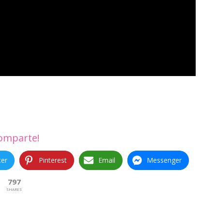
omparte!
ter
Pinterest
Email
Messenger
797
SHARES