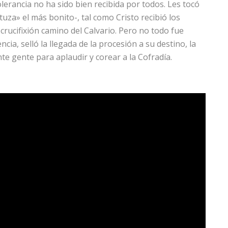
lerancia no ha sido bien recibida por todos. Les tocó
tuza» el más bonito-, tal como Cristo recibió los
crucifixión camino del Calvario. Pero no todo fue
encia, selló la llegada de la procesión a su destino, la
te gente para aplaudir y corear a la Cofradía.