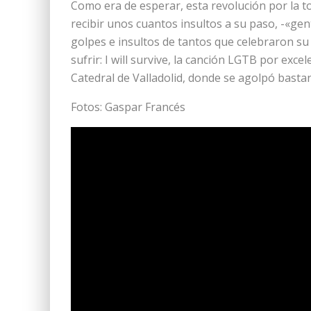
Como era de esperar, esta revolución por la to
recibir unos cuantos insultos a su paso, -«gen
golpes e insultos de tantos que celebraron su 
sufrir: I will survive, la canción LGTB por excel
Catedral de Valladolid, donde se agolpó bastan
Fotos: Gaspar Francés