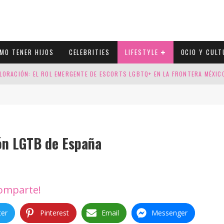
MO TENER HIJOS
CELEBRITIES
LIFESTYLE
OCIO Y CULT
LORACIÓN: EL ROL EMERGENTE DE ESCORTS LGBTQ+ EN LA FRONTERA MÉXI
ESGOS GENÉTICOS EN TU EMBARAZO
N CUATRO SELLOS QUE HONRAN LA HISTORIA LGTB
DOR DE LA NBA QUE SALIÓ DEL ARMARIO, SE CASA CON SU NOVIO
ión LGTB de España
omparte!
ter
Pinterest
Email
Messenger