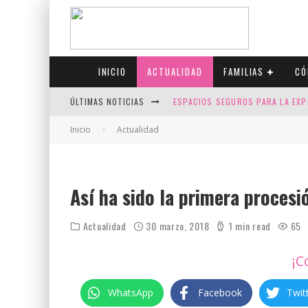
INICIO
ACTUALIDAD
FAMILIAS
CÓ
ÚLTIMAS NOTICIAS
ESPACIOS SEGUROS PARA LA EXP
FIV CON SCREENING: REDUCE RI
Inicio
Actualidad
CANADÁ CELEBRA EL ORGULLO CO
JASON COLLINS, EL PRIMER JUGA
Así ha sido la primera proces
Actualidad
30 marzo, 2018
1 min read
65
¡C
WhatsApp
Facebook
Twit