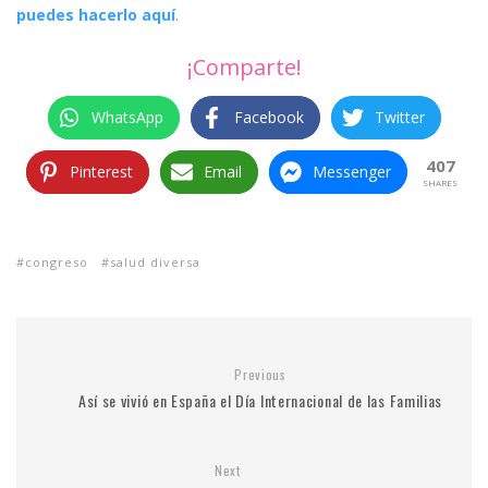
puedes hacerlo aquí
.
¡Comparte!
WhatsApp
Facebook
Twitter
407
Pinterest
Email
Messenger
SHARES
congreso
salud diversa
Previous
Así se vivió en España el Día Internacional de las Familias
Next