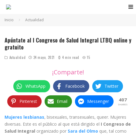
Inicio
Actualidad
congreso de salud mujeres lesbianas
Apúntate al I Congreso de Salud Integral LTBQ online y
gratuito
Actualidad
24 mayo, 2021
4 min read
15
¡Comparte!
WhatsApp
Facebook
Twitter
407
Pinterest
Email
Messenger
SHARES
Mujeres lesbianas
, bisexuales, transexuales, queer. Mujeres
diversas. Este es el público al que está dirigido el
I Congreso de
Salud Integral
organizado por
Sara del Olmo
que, tal como