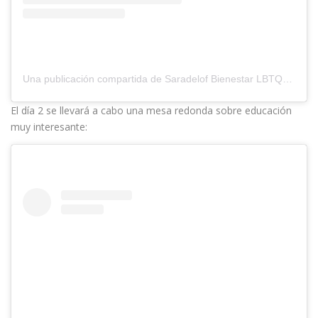
Una publicación compartida de Saradelof Bienestar LBTQAI🌈 (@saludintegraldiversalbtqai)
El día 2 se llevará a cabo una mesa redonda sobre educación
muy interesante: