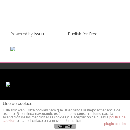
Powered by
Issuu
Publish for Free
Uso de cookies
Este sitio web utiliza cookies para que usted tenga la mejor experiencia de
usuario. Si continúa navegando está dando su consentimiento para la
aceptación de las mencionadas cookies y la aceptación de nuestra
política de
cookies
, pinche el enlace para mayor información.
POLÍTICA DE PRIVACIDAD
AVISO LEGAL
POLÍTICA DE COOKIES
plugin cookies
ACEPTAR