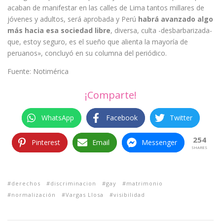
acaban de manifestar en las calles de Lima tantos millares de
jóvenes y adultos, será aprobada y Perú
habrá avanzado algo
más hacia esa sociedad libre
, diversa, culta -desbarbarizada-
que, estoy seguro, es el sueño que alienta la mayoría de
peruanos», concluyó en su columna del periódico.
Fuente: Notimérica
¡Comparte!
WhatsApp
Facebook
Twitter
254
Pinterest
Email
Messenger
SHARES
derechos
discriminacion
gay
matrimonio
normalización
Vargas Llosa
visibilidad