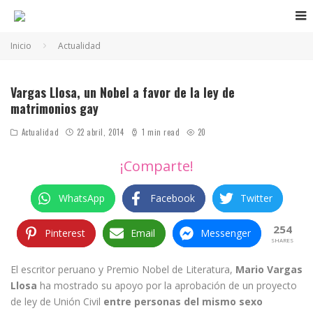
Inicio
Actualidad
Vargas Llosa, un Nobel a favor de la ley de
matrimonios gay
Actualidad
22 abril, 2014
1 min read
20
¡Comparte!
WhatsApp
Facebook
Twitter
254
Pinterest
Email
Messenger
SHARES
El escritor peruano y Premio Nobel de Literatura,
Mario Vargas
Llosa
ha mostrado su apoyo por la aprobación de un proyecto
de ley de Unión Civil
entre personas del mismo sexo