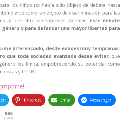
 para los niños no había sido objeto de debate hasta
templarse como un objeto de discriminación para las
des al aire libre o deportivas. Además,
este debate
de género y para defender una mayor libertad para
iforme diferenciado, desde edades muy tempranas,
ero que toda sociedad avanzada desea evitar
, que
 género les limita, empobreciendo su potencial como
ministas y LGTB.
omparte!
ter
Pinterest
Email
Messenger
936
SHARES