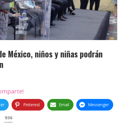
de México, niños y niñas podrán
ón
omparte!
ter
Pinterest
Email
Messenger
936
SHARES