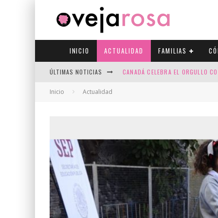
INICIO
ACTUALIDAD
FAMILIAS
CÓ
ÚLTIMAS NOTICIAS
CANADÁ CELEBRA EL ORGULLO CO
JASON COLLINS, EL PRIMER JUGA
Inicio
Actualidad
ESPACIOS SEGUROS PARA LA EXP
FIV CON SCREENING: REDUCE RI