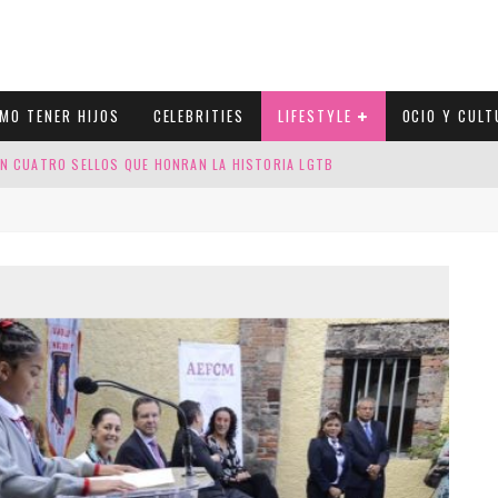
MO TENER HIJOS
CELEBRITIES
LIFESTYLE
OCIO Y CULT
N CUATRO SELLOS QUE HONRAN LA HISTORIA LGTB
DOR DE LA NBA QUE SALIÓ DEL ARMARIO, SE CASA CON SU NOVIO
LORACIÓN: EL ROL EMERGENTE DE ESCORTS LGBTQ+ EN LA FRONTERA MÉXI
ESGOS GENÉTICOS EN TU EMBARAZO