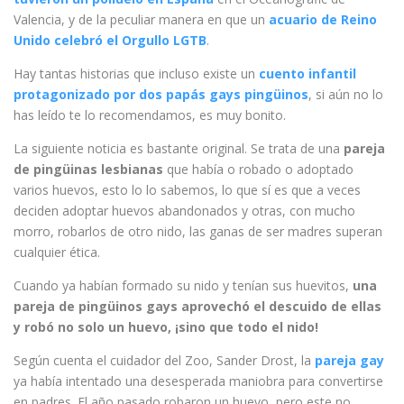
Valencia, y de la peculiar manera en que un
acuario de Reino
Unido celebró el Orgullo LGTB
.
Hay tantas historias que incluso existe un
cuento infantil
protagonizado por dos papás gays pingüinos
, si aún no lo
has leído te lo recomendamos, es muy bonito.
La siguiente noticia es bastante original. Se trata de una
pareja
de pingüinas lesbianas
que había o robado o adoptado
varios huevos, esto lo lo sabemos, lo que sí es que a veces
deciden adoptar huevos abandonados y otras, con mucho
morro, robarlos de otro nido, las ganas de ser madres superan
cualquier ética.
Cuando ya habían formado su nido y tenían sus huevitos,
una
pareja de pingüinos gays aprovechó el descuido de ellas
y robó no solo un huevo, ¡sino que todo el nido!
Según cuenta el cuidador del Zoo, Sander Drost, la
pareja gay
ya había intentado una desesperada maniobra para convertirse
en padres. El año pasado robaron un huevo, pero este no