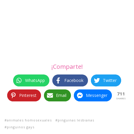
¡Comparte!
WhatsApp
Facebook
Twitter
711
Pinterest
Email
Messenger
SHARES
animales homosexuales
pinguinas lesbianas
pinguinos gays