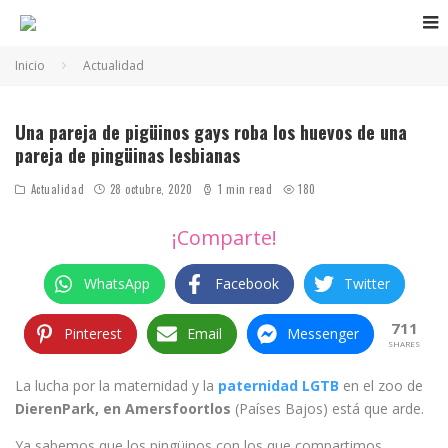
Inicio
Actualidad
Pingüinos gays roban a pingüinas lesbianas
Una pareja de pigüinos gays roba los huevos de una
pareja de pingüinas lesbianas
Actualidad
28 octubre, 2020
1 min read
180
¡Comparte!
WhatsApp
Facebook
Twitter
711
Pinterest
Email
Messenger
SHARES
La lucha por la maternidad y la
paternidad LGTB
en el zoo de
DierenPark, en Amersfoortlos
(Países Bajos) está que arde.
Ya sabemos que los pingüinos con los que compartimos