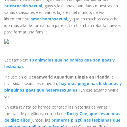
orientación sexual
, gays y lesbianas, han dado muestras en
varias ocasiones y en varios lugares del mundo, de vivir
libremente su
amor homosexual
, y que en muchos casos ha
ido más allá de formar una pareja, también han robado huevos
para formar una familia.
Lee también:
10 animales que no sabías que son gays y
lesbianas
Incluso en el
Oceanworld Aquarium Dingle en Irlanda
la
diversidad sexual es mayoría,
hay más pingüinas lesbianas y
pingüinos gays que heterosexuales
. ¡En ese acuario viviría
yo!
En esta revista os hemos contado las historias de varias
familias de pingüinos, como la de
Dotty Zee, que llevan más
de diez años
juntos, las
primeras pingüinas lesbianas que
tuvieron un polluelo en España
en el Oceanografic de