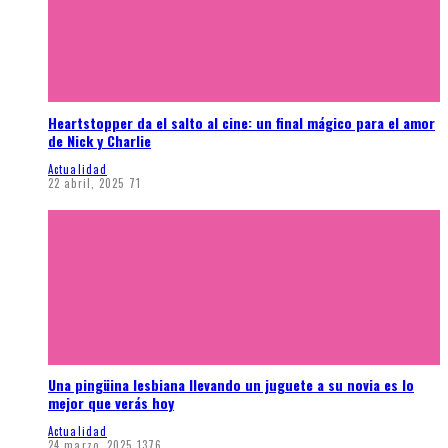
Heartstopper da el salto al cine: un final mágico para el amor
de Nick y Charlie
Actualidad
22 abril, 2025
71
Una pingüina lesbiana llevando un juguete a su novia es lo
mejor que verás hoy
Actualidad
24 marzo, 2025
1376