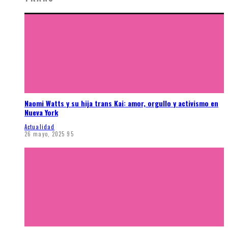
Naomi Watts y su hija trans Kai: amor, orgullo y activismo en
Nueva York
Actualidad
26 mayo, 2025
95