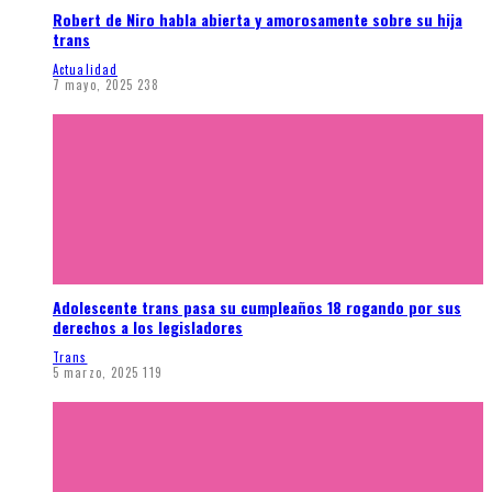
Robert de Niro habla abierta y amorosamente sobre su hija
trans
Actualidad
7 mayo, 2025
238
Adolescente trans pasa su cumpleaños 18 rogando por sus
derechos a los legisladores
Trans
5 marzo, 2025
119