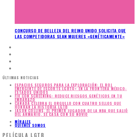
CONCURSO DE BELLEZA DEL REINO UNIDO SOLICITA QUE
LAS COMPETIDORAS SEAN MUJERES «GENÉTICAMENTE»
ÚLTIMAS NOTICIAS
ESPACIOS SEGUROS PARA LA EXPLORACIÓN: EL ROL
EMERGENTE DE ESCORTS LGBTQ+ EN LA FRONTERA MÉXICO-
ESTADOS UNIDOS
FIV CON SCREENING: REDUCE RIESGOS GENÉTICOS EN TU
EMBARAZO
CANADÁ CELEBRA EL ORGULLO CON CUATRO SELLOS QUE
HONRAN LA HISTORIA LGTB
JASON COLLINS, EL PRIMER JUGADOR DE LA NBA QUE SALIÓ
DEL ARMARIO, SE CASA CON SU NOVIO
MÍRALES
QUIÉNES SOMOS
PELÍCULA LGTB