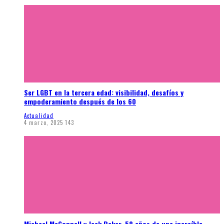
Ser LGBT en la tercera edad: visibilidad, desafíos y
empoderamiento después de los 60
Actualidad
4 marzo, 2025
143
Michael McConnell y Jack Baker. 58 años de una increíble