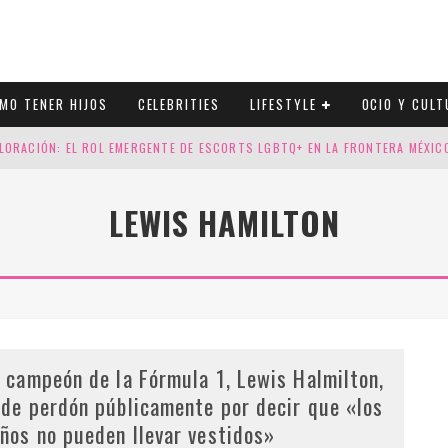
MO TENER HIJOS
CELEBRITIES
LIFESTYLE
OCIO Y CULT
LORACIÓN: EL ROL EMERGENTE DE ESCORTS LGBTQ+ EN LA FRONTERA MÉXI
ESGOS GENÉTICOS EN TU EMBARAZO
LEWIS HAMILTON
N CUATRO SELLOS QUE HONRAN LA HISTORIA LGTB
DOR DE LA NBA QUE SALIÓ DEL ARMARIO, SE CASA CON SU NOVIO
l campeón de la Fórmula 1, Lewis Halmilton,
ide perdón públicamente por decir que «los
iños no pueden llevar vestidos»