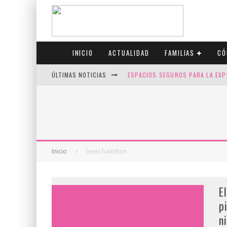
INICIO
ACTUALIDAD
FAMILIAS
CÓ
ÚLTIMAS NOTICIAS
ESPACIOS SEGUROS PARA LA EXP
FIV CON SCREENING: REDUCE RI
CANADÁ CELEBRA EL ORGULLO CO
JASON COLLINS, EL PRIMER JUGA
Inicio
lewis hamilton
E
p
n