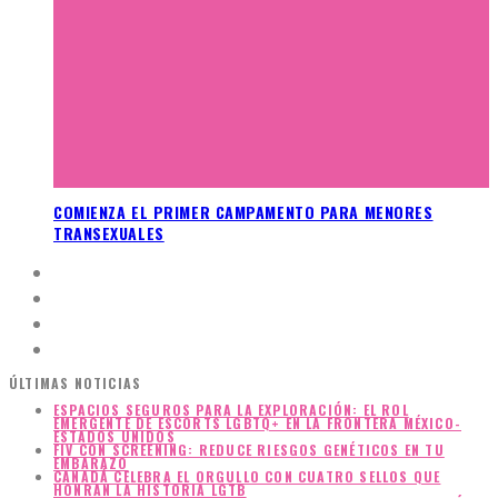
COMIENZA EL PRIMER CAMPAMENTO PARA MENORES
TRANSEXUALES
ÚLTIMAS NOTICIAS
ESPACIOS SEGUROS PARA LA EXPLORACIÓN: EL ROL
EMERGENTE DE ESCORTS LGBTQ+ EN LA FRONTERA MÉXICO-
ESTADOS UNIDOS
FIV CON SCREENING: REDUCE RIESGOS GENÉTICOS EN TU
EMBARAZO
CANADÁ CELEBRA EL ORGULLO CON CUATRO SELLOS QUE
HONRAN LA HISTORIA LGTB