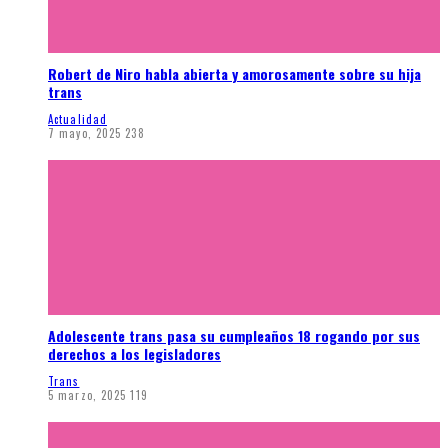
Robert de Niro habla abierta y amorosamente sobre su hija
trans
Actualidad
7 mayo, 2025
238
Adolescente trans pasa su cumpleaños 18 rogando por sus
derechos a los legisladores
Trans
5 marzo, 2025
119