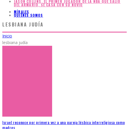
JASON COLLINS, EL PRIMER JUGADOR DE LA NBA QUE SALIÓ
DEL ARMARIO, SE CASA CON SU NOVIO
MÍRALES
QUIÉNES SOMOS
LESBIANA JUDÍA
Inicio
lesbiana judía
Israel reconoce por primera vez a una pareja lésbica interreligiosa como
madres