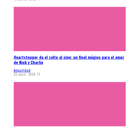
Heartstopper da el salto al cine: un final mágico para el amor
de Nick y Charlie
Actualidad
22 abril, 2025
71