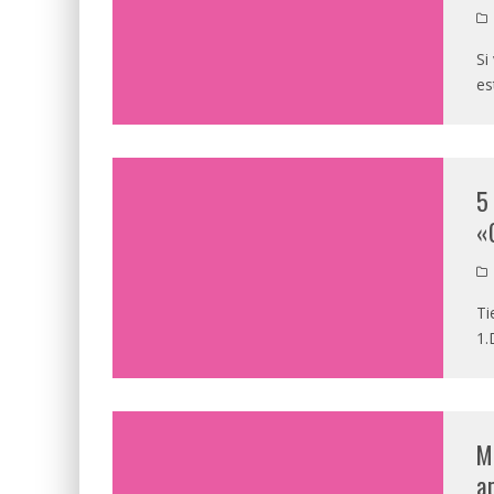
Si
es
5
«
Ti
1.
M
a