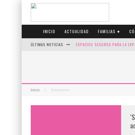
INICIO
ACTUALIDAD
FAMILIAS
CÓ
ÚLTIMAS NOTICIAS
ESPACIOS SEGUROS PARA LA EXP
FIV CON SCREENING: REDUCE RI
CANADÁ CELEBRA EL ORGULLO CO
JASON COLLINS, EL PRIMER JUGA
Inicio
feminismo
‘
a