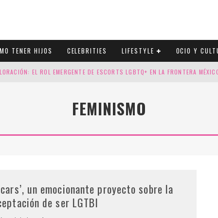
MO TENER HIJOS
CELEBRITIES
LIFESTYLE
OCIO Y CULT
LORACIÓN: EL ROL EMERGENTE DE ESCORTS LGBTQ+ EN LA FRONTERA MÉXI
ESGOS GENÉTICOS EN TU EMBARAZO
FEMINISMO
N CUATRO SELLOS QUE HONRAN LA HISTORIA LGTB
DOR DE LA NBA QUE SALIÓ DEL ARMARIO, SE CASA CON SU NOVIO
Scars’, un emocionante proyecto sobre la
ceptación de ser LGTBI