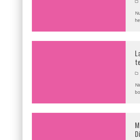
Nu
he
L
t
Ni
bo
M
D