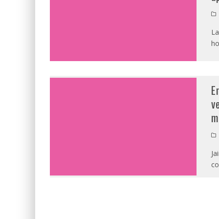
La
ho
E
v
m
Ja
co