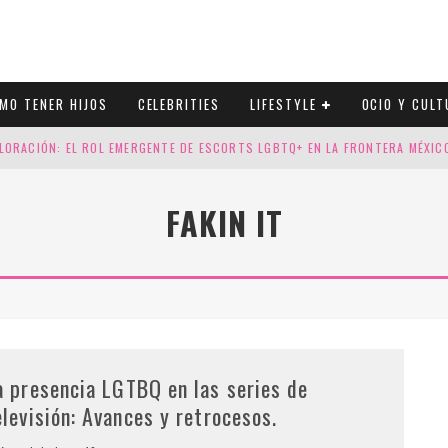
MO TENER HIJOS
CELEBRITIES
LIFESTYLE
OCIO Y CULT
LORACIÓN: EL ROL EMERGENTE DE ESCORTS LGBTQ+ EN LA FRONTERA MÉXI
ESGOS GENÉTICOS EN TU EMBARAZO
FAKIN IT
N CUATRO SELLOS QUE HONRAN LA HISTORIA LGTB
DOR DE LA NBA QUE SALIÓ DEL ARMARIO, SE CASA CON SU NOVIO
a presencia LGTBQ en las series de
elevisión: Avances y retrocesos.