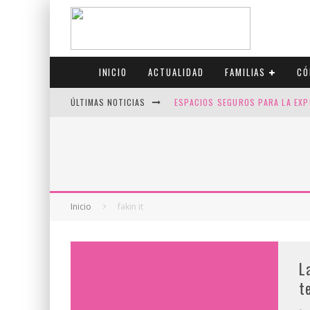
INICIO
ACTUALIDAD
FAMILIAS
CÓ
ÚLTIMAS NOTICIAS
ESPACIOS SEGUROS PARA LA EXP
FIV CON SCREENING: REDUCE RI
CANADÁ CELEBRA EL ORGULLO CO
JASON COLLINS, EL PRIMER JUGA
Inicio
fakin it
L
t