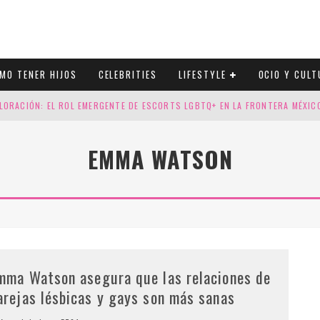
MO TENER HIJOS
CELEBRITIES
LIFESTYLE
OCIO Y CULT
LORACIÓN: EL ROL EMERGENTE DE ESCORTS LGBTQ+ EN LA FRONTERA MÉXI
ESGOS GENÉTICOS EN TU EMBARAZO
EMMA WATSON
N CUATRO SELLOS QUE HONRAN LA HISTORIA LGTB
DOR DE LA NBA QUE SALIÓ DEL ARMARIO, SE CASA CON SU NOVIO
mma Watson asegura que las relaciones de
arejas lésbicas y gays son más sanas