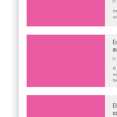
Em
so
E
m
El
vo
fo
E
c