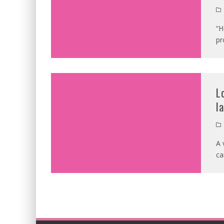
“H
pr
L
l
A 
ca