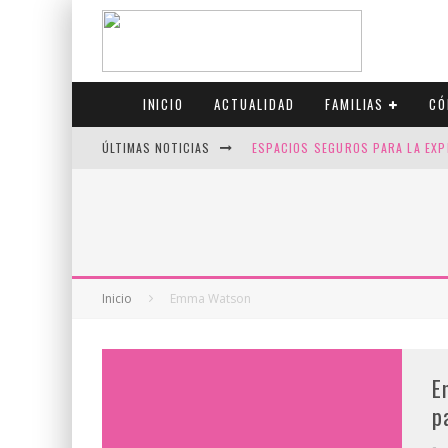
INICIO
ACTUALIDAD
FAMILIAS
CÓ
ÚLTIMAS NOTICIAS
ESPACIOS SEGUROS PARA LA EXP
FIV CON SCREENING: REDUCE RI
CANADÁ CELEBRA EL ORGULLO CO
JASON COLLINS, EL PRIMER JUGA
Inicio
Emma Watson
E
p