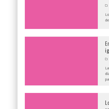
Lo
de
E
i
La
dí
pa
L