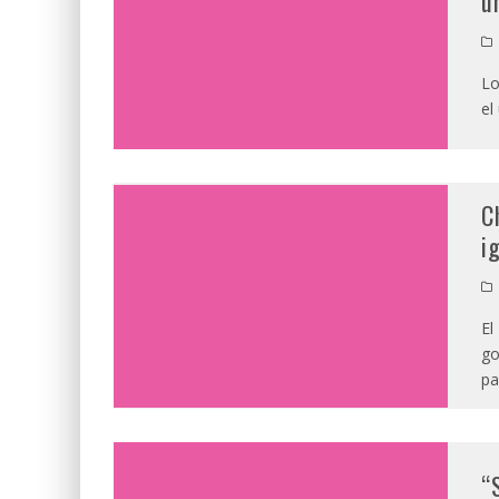
u
Lo
el
C
i
El
go
pa
“