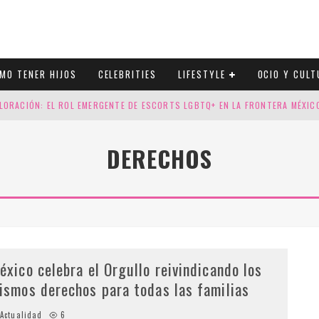
MO TENER HIJOS
CELEBRITIES
LIFESTYLE
OCIO Y CULT
LORACIÓN: EL ROL EMERGENTE DE ESCORTS LGBTQ+ EN LA FRONTERA MÉXI
ESGOS GENÉTICOS EN TU EMBARAZO
DERECHOS
N CUATRO SELLOS QUE HONRAN LA HISTORIA LGTB
DOR DE LA NBA QUE SALIÓ DEL ARMARIO, SE CASA CON SU NOVIO
éxico celebra el Orgullo reivindicando los
ismos derechos para todas las familias
Actualidad
6