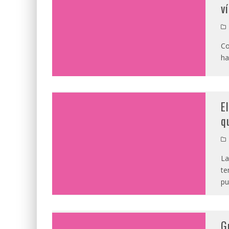
v
Co
ha
E
q
La
te
pu
G