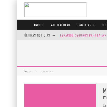
INICIO
ACTUALIDAD
FAMILIAS
CÓ
ÚLTIMAS NOTICIAS
ESPACIOS SEGUROS PARA LA EXP
FIV CON SCREENING: REDUCE RI
CANADÁ CELEBRA EL ORGULLO CO
JASON COLLINS, EL PRIMER JUGA
Inicio
derechos
M
m