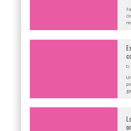
Fa
Or
re
E
c
Un
po
ga
L
o