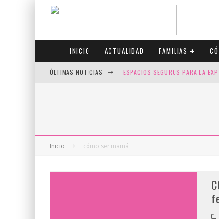
INICIO
ACTUALIDAD
FAMILIAS
CÓ
ÚLTIMAS NOTICIAS
ESPACIOS SEGUROS PARA LA EXP
FIV CON SCREENING: REDUCE RI
CANADÁ CELEBRA EL ORGULLO CO
JASON COLLINS, EL PRIMER JUGA
Inicio
cómo ser mamá
C
f