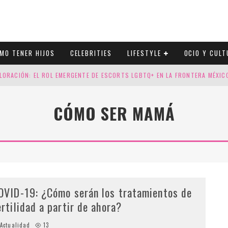
MO TENER HIJOS
CELEBRITIES
LIFESTYLE
OCIO Y CULT
LORACIÓN: EL ROL EMERGENTE DE ESCORTS LGBTQ+ EN LA FRONTERA MÉXI
ESGOS GENÉTICOS EN TU EMBARAZO
CÓMO SER MAMÁ
N CUATRO SELLOS QUE HONRAN LA HISTORIA LGTB
DOR DE LA NBA QUE SALIÓ DEL ARMARIO, SE CASA CON SU NOVIO
OVID-19: ¿Cómo serán los tratamientos de
ertilidad a partir de ahora?
Actualidad
13