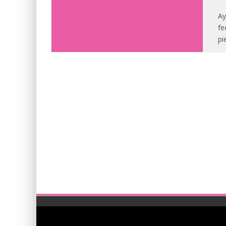
Ay
fe
pi