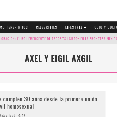
MO TENER HIJOS
CELEBRITIES
LIFESTYLE
OCIO Y CULT
LORACIÓN: EL ROL EMERGENTE DE ESCORTS LGBTQ+ EN LA FRONTERA MÉXI
ESGOS GENÉTICOS EN TU EMBARAZO
AXEL Y EIGIL AXGIL
N CUATRO SELLOS QUE HONRAN LA HISTORIA LGTB
DOR DE LA NBA QUE SALIÓ DEL ARMARIO, SE CASA CON SU NOVIO
e cumplen 30 años desde la primera unión
ivil homosexual
Actualidad
17