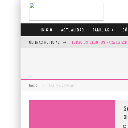
INICIO
ACTUALIDAD
FAMILIAS
CÓ
ÚLTIMAS NOTICIAS
ESPACIOS SEGUROS PARA LA EXP
FIV CON SCREENING: REDUCE RI
CANADÁ CELEBRA EL ORGULLO CO
JASON COLLINS, EL PRIMER JUGA
Inicio
Axel y Eigil Axgil
S
c