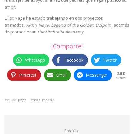
mensajes de apoyo, a la vez que pedirles que hagan público su
amor.
Elliot Page ha estado trabajando en dos proyectos
animados,
ARK
y
Naya, Legend of the Golden Dolphin
, además
de promocionar
The Umbrella Academy.
¡Comparte!
WhatsApp
Facebook
Twitter
208
Pinterest
Email
Messenger
SHARES
elliot page
mae martin
Previous