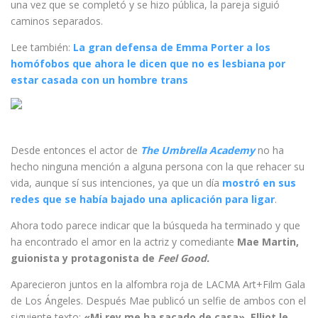
una vez que se completó y se hizo pública, la pareja siguió
caminos separados.
Lee también:
La gran defensa de Emma Porter a los
homófobos que ahora le dicen que no es lesbiana por
estar casada con un hombre trans
Desde entonces el actor de
The Umbrella Academy
no ha
hecho ninguna mención a alguna persona con la que rehacer su
vida, aunque sí sus intenciones, ya que un día
mostró en sus
redes que se había bajado una aplicación para ligar
.
Ahora todo parece indicar que la búsqueda ha terminado y que
ha encontrado el amor en la actriz y comediante
Mae Martin,
guionista y protagonista de
Feel Good.
Aparecieron juntos en la alfombra roja de LACMA Art+Film Gala
de Los Ángeles. Después Mae publicó un selfie de ambos con el
siguiente texto:
«Mi rey me ha sacado de casa». Elliot le