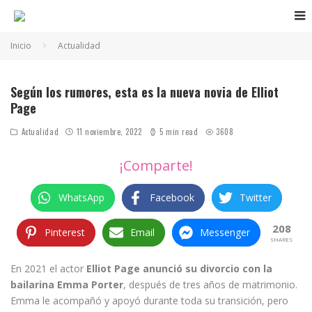
Inicio
Actualidad
La nueva novia de Elliot Page
Según los rumores, esta es la nueva novia de Elliot
Page
Actualidad
11 noviembre, 2022
5 min read
3608
¡Comparte!
WhatsApp
Facebook
Twitter
208
Pinterest
Email
Messenger
SHARES
En 2021 el actor
Elliot Page anunció su divorcio con la
bailarina Emma Porter
, después de tres años de matrimonio.
Emma le acompañó y apoyó durante toda su transición, pero