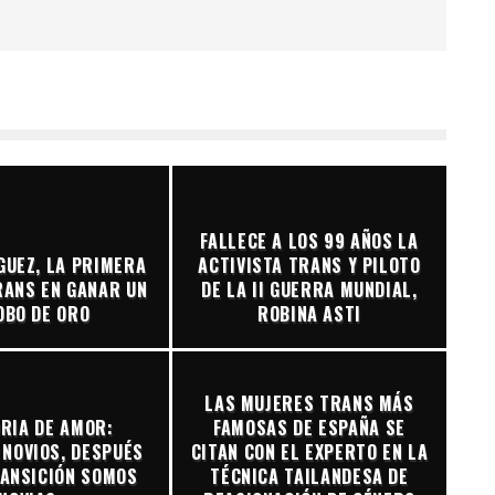
FALLECE A LOS 99 AÑOS LA
GUEZ, LA PRIMERA
ACTIVISTA TRANS Y PILOTO
RANS EN GANAR UN
DE LA II GUERRA MUNDIAL,
OBO DE ORO
ROBINA ASTI
LAS MUJERES TRANS MÁS
RIA DE AMOR:
FAMOSAS DE ESPAÑA SE
NOVIOS, DESPUÉS
CITAN CON EL EXPERTO EN LA
RANSICIÓN SOMOS
TÉCNICA TAILANDESA DE