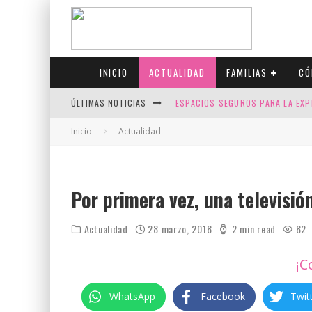
INICIO
ACTUALIDAD
FAMILIAS
CÓ
ÚLTIMAS NOTICIAS
ESPACIOS SEGUROS PARA LA EXP
FIV CON SCREENING: REDUCE RI
Inicio
Actualidad
CANADÁ CELEBRA EL ORGULLO CO
JASON COLLINS, EL PRIMER JUGA
Por primera vez, una televisió
Actualidad
28 marzo, 2018
2 min read
82
¡C
WhatsApp
Facebook
Twit