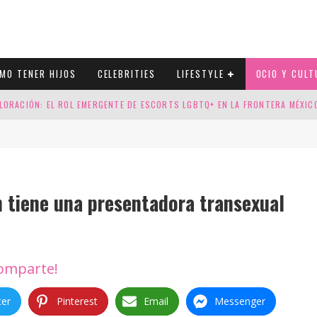
MO TENER HIJOS
CELEBRITIES
LIFESTYLE
OCIO Y CULT
LORACIÓN: EL ROL EMERGENTE DE ESCORTS LGBTQ+ EN LA FRONTERA MÉXI
ESGOS GENÉTICOS EN TU EMBARAZO
N CUATRO SELLOS QUE HONRAN LA HISTORIA LGTB
DOR DE LA NBA QUE SALIÓ DEL ARMARIO, SE CASA CON SU NOVIO
n tiene una presentadora transexual
omparte!
ter
Pinterest
Email
Messenger