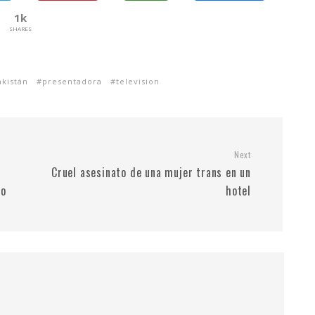
1k
SHARES
akistán
presentadora
television
Next
Cruel asesinato de una mujer trans en un
co
hotel