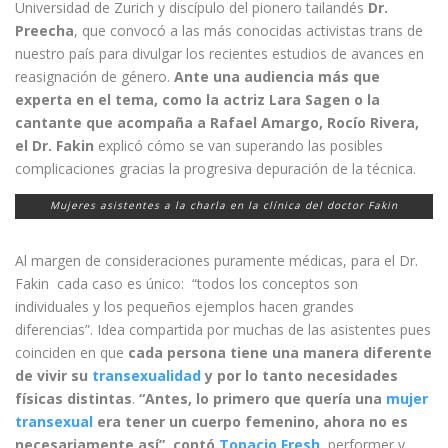
Universidad de Zurich y discípulo del pionero tailandés
Dr.
Preecha
, que convocó a las más conocidas activistas trans de
nuestro país para divulgar los recientes estudios de avances en
reasignación de género.
Ante una audiencia más que
experta en el tema, como la actriz Lara Sagen o la
cantante que acompaña a Rafael Amargo, Rocío Rivera,
el Dr. Fakin
explicó cómo se van superando las posibles
complicaciones gracias la progresiva depuración de la técnica.
Mujeres asistentes a la charla en la clínica del doctor Fakin
Al margen de consideraciones puramente médicas, para el Dr.
Fakin cada caso es único: “todos los conceptos son
individuales y los pequeños ejemplos hacen grandes
diferencias”. Idea compartida por muchas de las asistentes pues
coinciden en que
cada persona tiene una manera diferente
de vivir su
transexualidad
y por lo tanto necesidades
físicas distintas
.
“Antes, lo primero que quería una
mujer
transexual
era tener un cuerpo femenino, ahora no es
necesariamente así”, contó
Topacio Fresh
, performer y