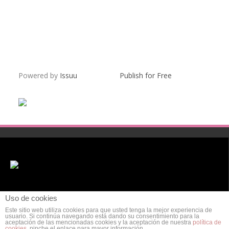
Powered by
Issuu
Publish for Free
Uso de cookies
Este sitio web utiliza cookies para que usted tenga la mejor experiencia de
usuario. Si continúa navegando está dando su consentimiento para la
aceptación de las mencionadas cookies y la aceptación de nuestra
política de
cookies
, pinche el enlace para mayor información.