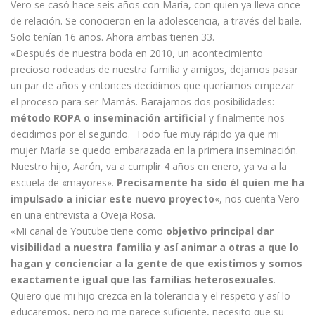
Vero se casó hace seis años con María, con quien ya lleva once
de relación. Se conocieron en la adolescencia, a través del baile.
Solo tenían 16 años. Ahora ambas tienen 33.
«Después de nuestra boda en 2010, un acontecimiento
precioso rodeadas de nuestra familia y amigos, dejamos pasar
un par de años y entonces decidimos que queríamos empezar
el proceso para ser Mamás. Barajamos dos posibilidades:
método ROPA o inseminación artificial
y finalmente nos
decidimos por el segundo. Todo fue muy rápido ya que mi
mujer María se quedo embarazada en la primera inseminación.
Nuestro hijo, Aarón, va a cumplir 4 años en enero, ya va a la
escuela de «mayores».
Precisamente ha sido él quien me ha
impulsado a iniciar este nuevo proyecto
«, nos cuenta Vero
en una entrevista a Oveja Rosa.
«Mi canal de Youtube tiene como
objetivo principal dar
visibilidad a nuestra familia y así animar a otras a que lo
hagan y concienciar a la gente de que existimos y somos
exactamente igual que las familias heterosexuales
.
Quiero que mi hijo crezca en la tolerancia y el respeto y así lo
educaremos, pero no me parece suficiente, necesito que su