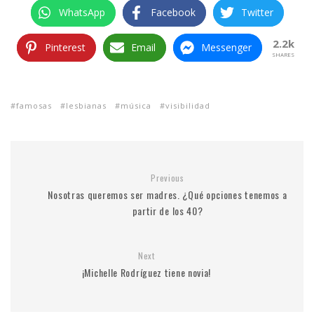
WhatsApp
Facebook
Twitter
2.2k
Pinterest
Email
Messenger
SHARES
famosas
lesbianas
música
visibilidad
Previous
Nosotras queremos ser madres. ¿Qué opciones tenemos a
partir de los 40?
Next
¡Michelle Rodríguez tiene novia!