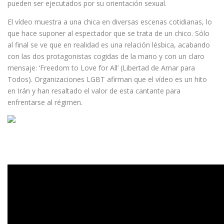
pueden ser ejecutados por su orientación sexual.
El vídeo muestra a una chica en diversas escenas cotidianas, lo
que hace suponer al espectador que se trata de un chico. Sólo
al final se ve que en realidad es una relación lésbica, acabando
con las dos protagonistas cogidas de la mano y con un claro
mensaje: ‘Freedom to Love for All’ (Libertad de Amar para
Todos). Organizaciones LGBT afirman que el vídeo es un hito
en Irán y han resaltado el valor de esta cantante para
enfrentarse al régimen.