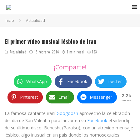
Inicio
Actualidad
El primer vídeo musical lésbico de Iran
Actualidad
18 febrero, 2014
1 min read
123
¡Comparte!
WhatsApp
Facebook
Twitter
2.2k
Pinterest
Email
Messenger
SHARES
La famosa cantante iraní
Googoosh
aprovechó la celebración
del día de San Valentín para lanzar en su
Facebook
el videoclip
de su último disco, Behesht (Paraíso), con un atrevido mensaje
lésbico, algo inusual en un país donde los homosexuales