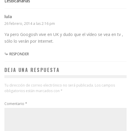
Lesbicanarias
lula
26 febrero, 2014 a las 2:16 pm
Ya pero Googosh vive en UK y dudo que el vídeo se vea en tv ,
sólo lo verán por Internet.
RESPONDER
DEJA UNA RESPUESTA
Tu dirección de correo electrónico no será publicada.
Los campos
obligatorios están marcados con
*
Comentario
*