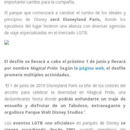
importante cambio para la compañía.
El parque que comenzará a cambiar el rumbo de los ideales y
principios de Disney
será Disneyland Paris,
donde los
ejecutivos del lugar hicieron una alianza con diversas agencias
de viaje especializadas en el mercado LGTB.
El desfile se llevará a cabo el próximo 1 de junio y
llevará
por nombre
Magical Pride
.
Según
la página web
, el desfile
promete múltiples actividades.
“
El 1 de junio de 2019 Disneyland Paris se tiñe de los colores del
arcoíris para celebrar la diversidad en Magical Pride, una
deslumbrante fiesta donde
podrás enfundarte un traje de
ensueño y disfrutar de un fabuloso, extravagante y
orgulloso Parque Walt Disney Studios
”.
Los
eventos LGTB «no oficiales»
en parques de Disney
se
vienen sucediendo desde 1991
, cuando miembros del