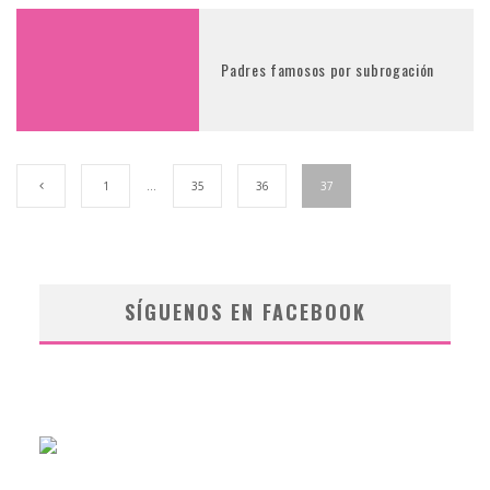
Padres famosos por subrogación
1
…
35
36
37
SÍGUENOS EN FACEBOOK