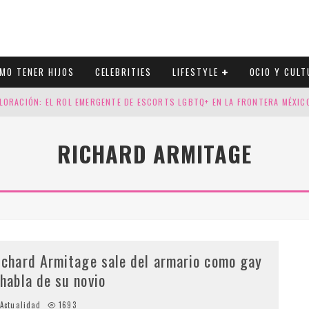
MO TENER HIJOS
CELEBRITIES
LIFESTYLE
OCIO Y CULT
LORACIÓN: EL ROL EMERGENTE DE ESCORTS LGBTQ+ EN LA FRONTERA MÉXI
ESGOS GENÉTICOS EN TU EMBARAZO
RICHARD ARMITAGE
N CUATRO SELLOS QUE HONRAN LA HISTORIA LGTB
DOR DE LA NBA QUE SALIÓ DEL ARMARIO, SE CASA CON SU NOVIO
ichard Armitage sale del armario como gay
 habla de su novio
Actualidad
1693