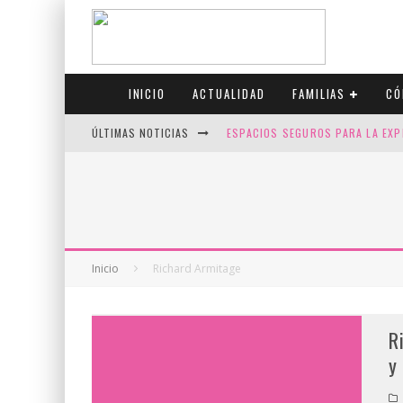
INICIO
ACTUALIDAD
FAMILIAS
CÓ
ÚLTIMAS NOTICIAS
ESPACIOS SEGUROS PARA LA EXP
FIV CON SCREENING: REDUCE RI
CANADÁ CELEBRA EL ORGULLO CO
JASON COLLINS, EL PRIMER JUGA
Inicio
Richard Armitage
R
y