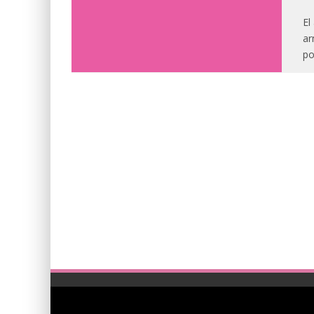
El
ar
po