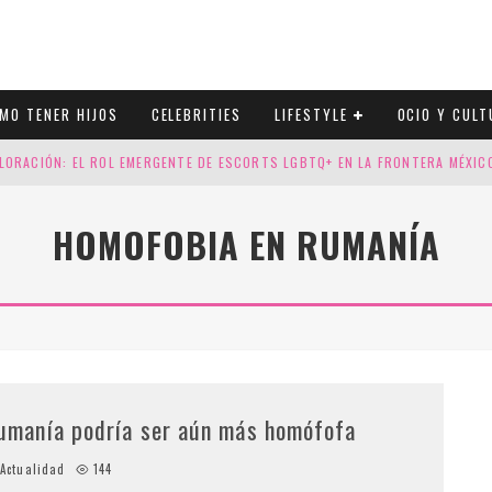
MO TENER HIJOS
CELEBRITIES
LIFESTYLE
OCIO Y CULT
LORACIÓN: EL ROL EMERGENTE DE ESCORTS LGBTQ+ EN LA FRONTERA MÉXI
ESGOS GENÉTICOS EN TU EMBARAZO
HOMOFOBIA EN RUMANÍA
N CUATRO SELLOS QUE HONRAN LA HISTORIA LGTB
DOR DE LA NBA QUE SALIÓ DEL ARMARIO, SE CASA CON SU NOVIO
umanía podría ser aún más homófofa
Actualidad
144