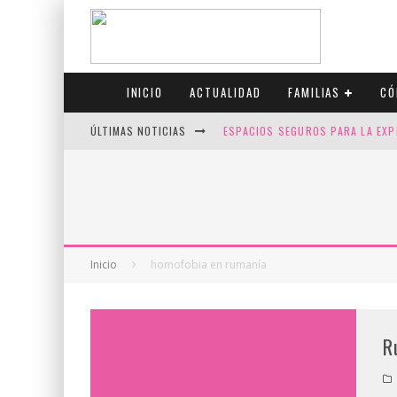
INICIO
ACTUALIDAD
FAMILIAS
CÓ
ÚLTIMAS NOTICIAS
ESPACIOS SEGUROS PARA LA EXP
FIV CON SCREENING: REDUCE RI
CANADÁ CELEBRA EL ORGULLO CO
JASON COLLINS, EL PRIMER JUGA
Inicio
homofobia en rumanía
R