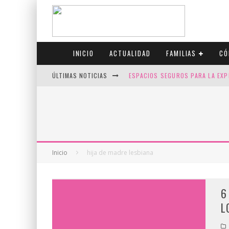
INICIO
ACTUALIDAD
FAMILIAS
CÓ
ÚLTIMAS NOTICIAS
ESPACIOS SEGUROS PARA LA EXP
FIV CON SCREENING: REDUCE RI
CANADÁ CELEBRA EL ORGULLO CO
JASON COLLINS, EL PRIMER JUGA
Inicio
hija de madre lesbiana
6
L