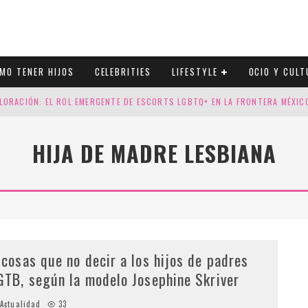
MO TENER HIJOS
CELEBRITIES
LIFESTYLE
OCIO Y CULT
LORACIÓN: EL ROL EMERGENTE DE ESCORTS LGBTQ+ EN LA FRONTERA MÉXI
ESGOS GENÉTICOS EN TU EMBARAZO
HIJA DE MADRE LESBIANA
N CUATRO SELLOS QUE HONRAN LA HISTORIA LGTB
DOR DE LA NBA QUE SALIÓ DEL ARMARIO, SE CASA CON SU NOVIO
 cosas que no decir a los hijos de padres
GTB, según la modelo Josephine Skriver
Actualidad
33