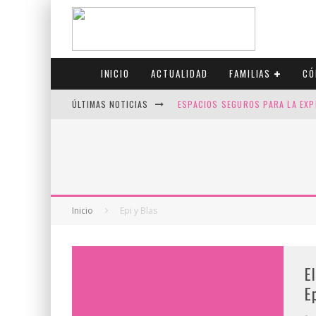
INICIO
ACTUALIDAD
FAMILIAS
CÓ
ÚLTIMAS NOTICIAS
ESPACIOS SEGUROS PARA LA EXP
FIV CON SCREENING: REDUCE RI
CANADÁ CELEBRA EL ORGULLO CO
JASON COLLINS, EL PRIMER JUGA
Inicio
Epi y Blas
E
E