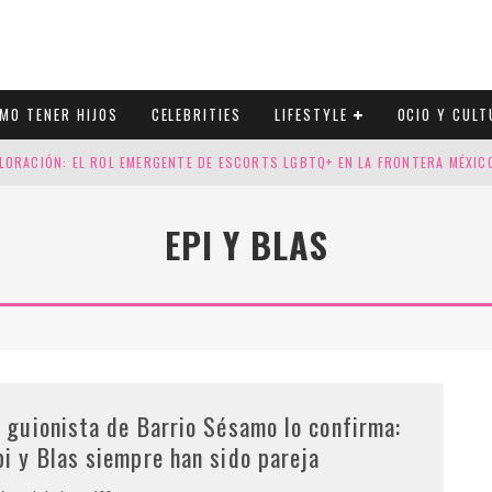
MO TENER HIJOS
CELEBRITIES
LIFESTYLE
OCIO Y CULT
LORACIÓN: EL ROL EMERGENTE DE ESCORTS LGBTQ+ EN LA FRONTERA MÉXI
ESGOS GENÉTICOS EN TU EMBARAZO
EPI Y BLAS
N CUATRO SELLOS QUE HONRAN LA HISTORIA LGTB
DOR DE LA NBA QUE SALIÓ DEL ARMARIO, SE CASA CON SU NOVIO
l guionista de Barrio Sésamo lo confirma:
pi y Blas siempre han sido pareja