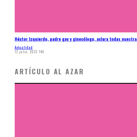
Héctor Izquierdo, padre gay y ginecólogo, aclara todas nuestr
Actualidad
12 julio, 2023
146
ARTÍCULO AL AZAR