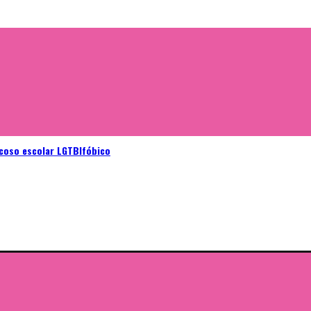
acoso escolar LGTBIfóbico