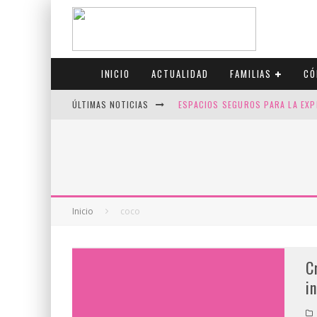
INICIO
ACTUALIDAD
FAMILIAS
CÓ
ÚLTIMAS NOTICIAS
ESPACIOS SEGUROS PARA LA EXP
FIV CON SCREENING: REDUCE RI
CANADÁ CELEBRA EL ORGULLO CO
JASON COLLINS, EL PRIMER JUGA
Inicio
coco
C
i