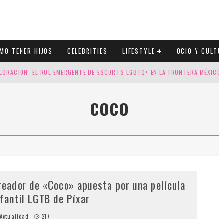
MO TENER HIJOS
CELEBRITIES
LIFESTYLE
OCIO Y CULT
LORACIÓN: EL ROL EMERGENTE DE ESCORTS LGBTQ+ EN LA FRONTERA MÉXI
ESGOS GENÉTICOS EN TU EMBARAZO
COCO
N CUATRO SELLOS QUE HONRAN LA HISTORIA LGTB
DOR DE LA NBA QUE SALIÓ DEL ARMARIO, SE CASA CON SU NOVIO
reador de «Coco» apuesta por una película
nfantil LGTB de Píxar
Actualidad
217