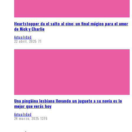
Heartstopper da el salto al cine: un final mágico para el amor
de Nick y Charlie
Actualidad
22 abril, 2025
71
Una pingüina lesbiana llevando un juguete a su novia es lo
mejor que verás hoy
Actualidad
24 marzo, 2025
1376