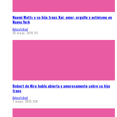
Naomi Watts y su hija trans Kai: amor, orgullo y activismo en
Nueva York
Actualidad
26 mayo, 2025
95
Robert de Niro habla abierta y amorosamente sobre su hija
trans
Actualidad
7 mayo, 2025
238