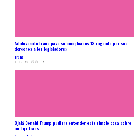
Adolescente trans pasa su cumpleaños 18 rogando por sus
derechos a los legisladores
Trans
5 marzo, 2025
119
Ojalá Donald Trump pudiera entender esta simple cosa sobre
mi hija trans