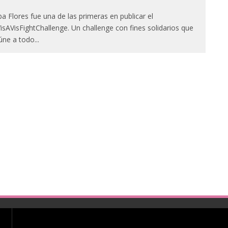
ba Flores fue una de las primeras en publicar el
isAVisFightChallenge. Un challenge con fines solidarios que
úne a todo
...