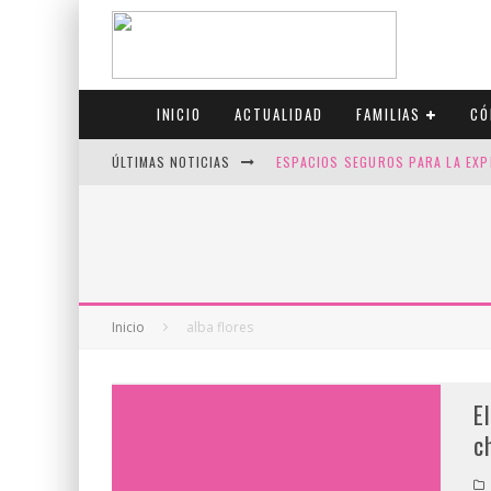
INICIO
ACTUALIDAD
FAMILIAS
CÓ
ÚLTIMAS NOTICIAS
ESPACIOS SEGUROS PARA LA EXP
FIV CON SCREENING: REDUCE RI
CANADÁ CELEBRA EL ORGULLO CO
JASON COLLINS, EL PRIMER JUGA
Inicio
alba flores
E
c