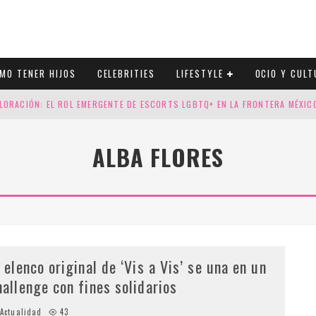
MO TENER HIJOS
CELEBRITIES
LIFESTYLE
OCIO Y CULT
LORACIÓN: EL ROL EMERGENTE DE ESCORTS LGBTQ+ EN LA FRONTERA MÉXI
ESGOS GENÉTICOS EN TU EMBARAZO
ALBA FLORES
N CUATRO SELLOS QUE HONRAN LA HISTORIA LGTB
DOR DE LA NBA QUE SALIÓ DEL ARMARIO, SE CASA CON SU NOVIO
l elenco original de ‘Vis a Vis’ se una en un
hallenge con fines solidarios
Actualidad
43