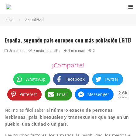
Inicio
Actualidad
España, segundo país europeo con más población LGTB
Actualidad
2 noviembre, 2016
1 min read
3
¡Comparte!
WhatsApp
Facebook
Twitter
2.6k
Pinterest
Email
Messenger
SHARES
No, no es fácil saber el
número exacto de personas
lesbianas, gais, bisexuales y transexuales que hay en un
pueblo, una ciudad o un país.
Hay muchos factores, los armarios, la invisibilidad, los miedos y