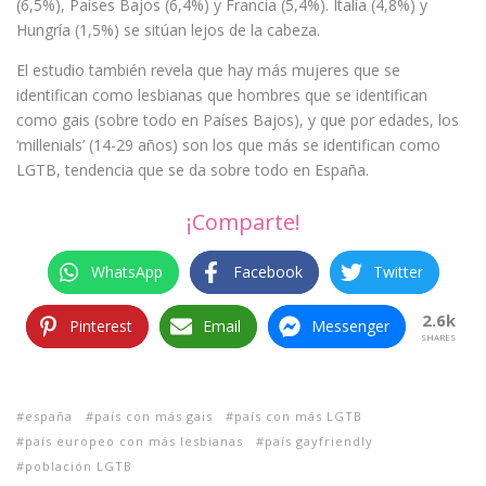
(6,5%), Países Bajos (6,4%) y Francia (5,4%). Italia (4,8%) y
Hungría (1,5%) se sitúan lejos de la cabeza.
El estudio también revela que hay más mujeres que se
identifican como lesbianas que hombres que se identifican
como gais (sobre todo en Países Bajos), y que por edades, los
‘millenials’ (14-29 años) son los que más se identifican como
LGTB, tendencia que se da sobre todo en España.
¡Comparte!
WhatsApp
Facebook
Twitter
2.6k
Pinterest
Email
Messenger
SHARES
españa
país con más gais
país con más LGTB
país europeo con más lesbianas
país gayfriendly
población LGTB