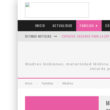
INICIO
ACTUALIDAD
FAMILIAS
CÓ
ÚLTIMAS NOTICIAS
ESPACIOS SEGUROS PARA LA EXP
FIV CON SCREENING: REDUCE RI
CANADÁ CELEBRA EL ORGULLO CO
Madres lesbianas, maternidad lésbica
JASON COLLINS, EL PRIMER JUGA
interés 
Inicio
Familias
Madres
M
c