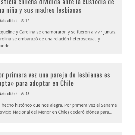
usticia chilena dividida ante la custodia de
na niña y sus madres lesbianas
Actualidad
17
cqueline y Carolina se enamoraron y se fueron a vivir juntas.
rolina se embarazó de una relación heterosexual, y
ando
...
or primera vez una pareja de lesbianas es
apta» para adoptar en Chile
Actualidad
48
 hecho histórico que nos alegra. Por primera vez el Sename
ervicio Nacional del Menor en Chile) declaró idónea para
...