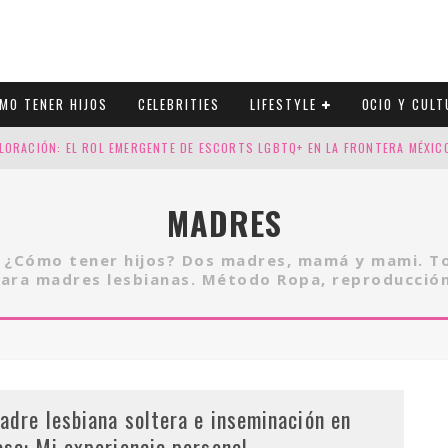
MO TENER HIJOS
CELEBRITIES
LIFESTYLE
OCIO Y CULT
LORACIÓN: EL ROL EMERGENTE DE ESCORTS LGBTQ+ EN LA FRONTERA MÉXI
ESGOS GENÉTICOS EN TU EMBARAZO
MADRES
N CUATRO SELLOS QUE HONRAN LA HISTORIA LGTB
. ¿Cómo tener hijos? Dos madres, mamá y mami. Tod
DOR DE LA NBA QUE SALIÓ DEL ARMARIO, SE CASA CON SU NOVIO
para madres lesbianas. Método Ropa, reproducción
adre lesbiana soltera e inseminación en
asa: Mi experiencia personal