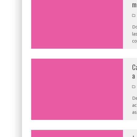
m
Do
la
co
C
a
De
ac
as