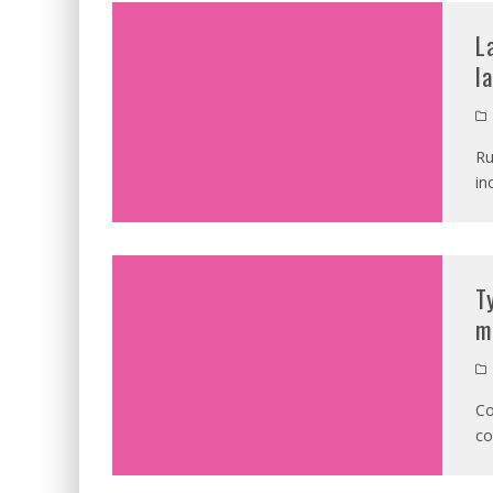
L
l
Ru
in
T
m
Co
co