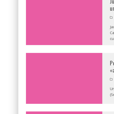
J
u
Ja
Ca
cu
P
«
Un
(S