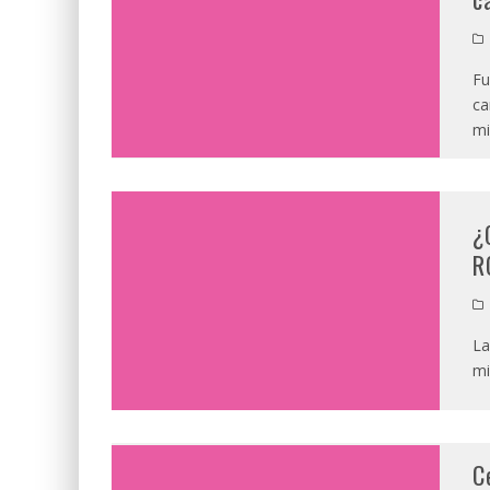
Fu
ca
mi
¿
R
La
mi
C