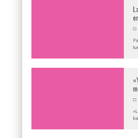
L
e
Pa
lu
«
m
«L
ba