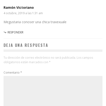
Ramón Victoriano
4 octubre, 2019 a las 1:31 am
Megustaria conoser una chica traxexuale
RESPONDER
DEJA UNA RESPUESTA
Tu dirección de correo electrónico no será publicada.
Los campos
obligatorios están marcados con
*
Comentario
*