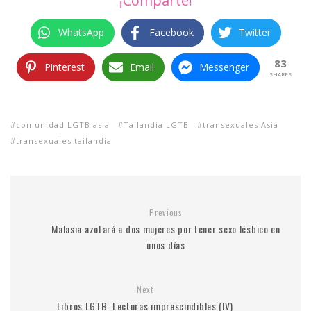
¡Comparte!
WhatsApp
Facebook
Twitter
83
Pinterest
Email
Messenger
SHARES
comunidad LGTB asia
Tailandia LGTB
transexuales Asia
transexuales tailandia
Previous
Malasia azotará a dos mujeres por tener sexo lésbico en
unos días
Next
Libros LGTB. Lecturas imprescindibles (IV)