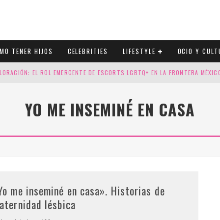
MO TENER HIJOS
CELEBRITIES
LIFESTYLE
OCIO Y CULT
LORACIÓN: EL ROL EMERGENTE DE ESCORTS LGBTQ+ EN LA FRONTERA MÉXI
ESGOS GENÉTICOS EN TU EMBARAZO
YO ME INSEMINÉ EN CASA
N CUATRO SELLOS QUE HONRAN LA HISTORIA LGTB
DOR DE LA NBA QUE SALIÓ DEL ARMARIO, SE CASA CON SU NOVIO
Yo me inseminé en casa». Historias de
aternidad lésbica