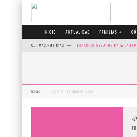
INICIO
ACTUALIDAD
FAMILIAS
CÓ
ÚLTIMAS NOTICIAS
ESPACIOS SEGUROS PARA LA EXP
FIV CON SCREENING: REDUCE RI
CANADÁ CELEBRA EL ORGULLO CO
JASON COLLINS, EL PRIMER JUGA
Inicio
yo me inseminé en casa
«
m