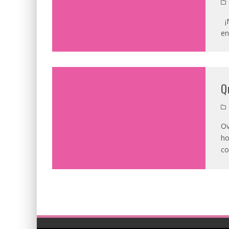
¡N
en
Q
Ov
ho
co