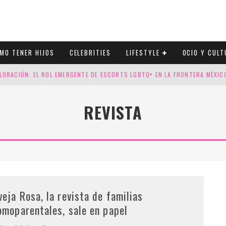
MO TENER HIJOS
CELEBRITIES
LIFESTYLE
OCIO Y CULT
LORACIÓN: EL ROL EMERGENTE DE ESCORTS LGBTQ+ EN LA FRONTERA MÉXI
ESGOS GENÉTICOS EN TU EMBARAZO
REVISTA
N CUATRO SELLOS QUE HONRAN LA HISTORIA LGTB
DOR DE LA NBA QUE SALIÓ DEL ARMARIO, SE CASA CON SU NOVIO
veja Rosa, la revista de familias
omoparentales, sale en papel