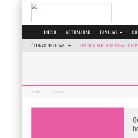
INICIO
ACTUALIDAD
FAMILIAS
CÓ
ÚLTIMAS NOTICIAS
ESPACIOS SEGUROS PARA LA EXP
FIV CON SCREENING: REDUCE RI
CANADÁ CELEBRA EL ORGULLO CO
JASON COLLINS, EL PRIMER JUGA
Inicio
revista
O
h