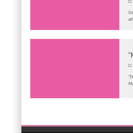
De
añ
“
“E
Ma