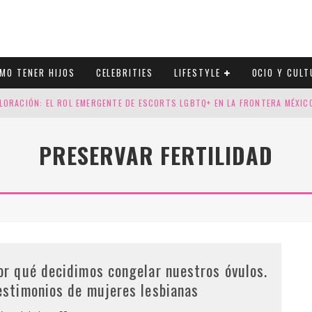
MO TENER HIJOS
CELEBRITIES
LIFESTYLE
OCIO Y CULT
LORACIÓN: EL ROL EMERGENTE DE ESCORTS LGBTQ+ EN LA FRONTERA MÉXI
ESGOS GENÉTICOS EN TU EMBARAZO
PRESERVAR FERTILIDAD
N CUATRO SELLOS QUE HONRAN LA HISTORIA LGTB
DOR DE LA NBA QUE SALIÓ DEL ARMARIO, SE CASA CON SU NOVIO
or qué decidimos congelar nuestros óvulos.
estimonios de mujeres lesbianas