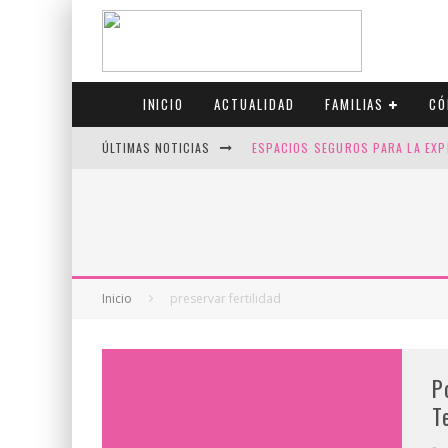
INICIO
ACTUALIDAD
FAMILIAS
CÓ
ÚLTIMAS NOTICIAS
ESPACIOS SEGUROS PARA LA EXP
FIV CON SCREENING: REDUCE RI
CANADÁ CELEBRA EL ORGULLO CO
JASON COLLINS, EL PRIMER JUGA
Inicio
preservar fertilidad
P
T