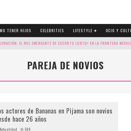
MO TENER HIJOS
CELEBRITIES
LIFESTYLE
OCIO Y CULT
LORACIÓN: EL ROL EMERGENTE DE ESCORTS LGBTQ+ EN LA FRONTERA MÉXI
ESGOS GENÉTICOS EN TU EMBARAZO
PAREJA DE NOVIOS
N CUATRO SELLOS QUE HONRAN LA HISTORIA LGTB
DOR DE LA NBA QUE SALIÓ DEL ARMARIO, SE CASA CON SU NOVIO
os actores de Bananas en Pijama son novios
esde hace 26 años
Actualidad
569