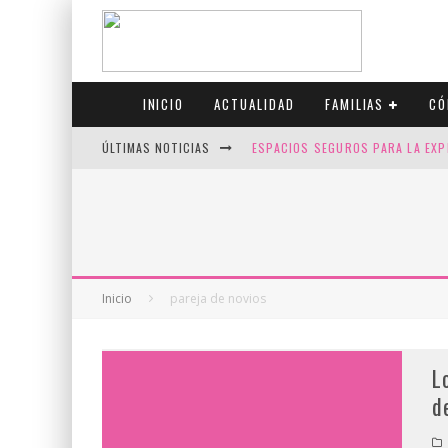
INICIO
ACTUALIDAD
FAMILIAS
CÓ
ÚLTIMAS NOTICIAS
ESPACIOS SEGUROS PARA LA EXP
FIV CON SCREENING: REDUCE RI
CANADÁ CELEBRA EL ORGULLO CO
JASON COLLINS, EL PRIMER JUGA
Inicio
pareja de novios
L
d