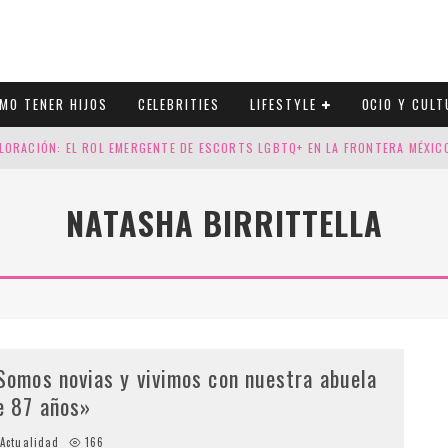
MO TENER HIJOS
CELEBRITIES
LIFESTYLE
OCIO Y CULT
LORACIÓN: EL ROL EMERGENTE DE ESCORTS LGBTQ+ EN LA FRONTERA MÉXI
ESGOS GENÉTICOS EN TU EMBARAZO
NATASHA BIRRITTELLA
N CUATRO SELLOS QUE HONRAN LA HISTORIA LGTB
DOR DE LA NBA QUE SALIÓ DEL ARMARIO, SE CASA CON SU NOVIO
Somos novias y vivimos con nuestra abuela
e 87 años»
Actualidad
166