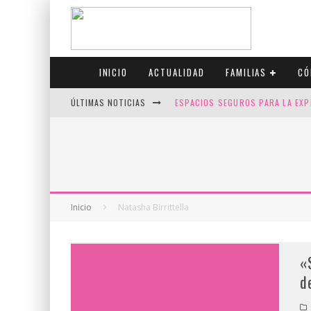
INICIO
ACTUALIDAD
FAMILIAS
CÓ
ÚLTIMAS NOTICIAS
ESPACIOS SEGUROS PARA LA EXP
FIV CON SCREENING: REDUCE RI
CANADÁ CELEBRA EL ORGULLO CO
JASON COLLINS, EL PRIMER JUGA
Inicio
Natasha Birrittella
«
d