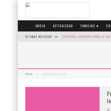
INICIO
ACTUALIDAD
FAMILIAS
CÓ
ÚLTIMAS NOTICIAS
ESPACIOS SEGUROS PARA LA EXP
FIV CON SCREENING: REDUCE RI
CANADÁ CELEBRA EL ORGULLO CO
JASON COLLINS, EL PRIMER JUGA
Inicio
identidad sexual
P
l