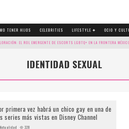
MO TENER HIJOS
CELEBRITIES
LIFESTYLE
OCIO Y CULT
LORACIÓN: EL ROL EMERGENTE DE ESCORTS LGBTQ+ EN LA FRONTERA MÉXI
ESGOS GENÉTICOS EN TU EMBARAZO
IDENTIDAD SEXUAL
N CUATRO SELLOS QUE HONRAN LA HISTORIA LGTB
DOR DE LA NBA QUE SALIÓ DEL ARMARIO, SE CASA CON SU NOVIO
or primera vez habrá un chico gay en una de
as series más vistas en Disney Channel
Actualidad
328